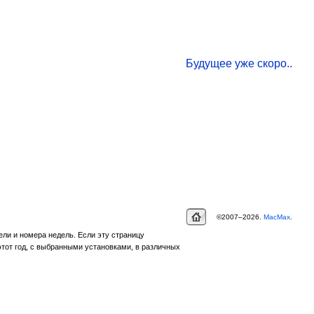
Будущее уже скоро..
©2007–2026.
MacMax
.
ели и номера недель. Если эту страницу
этот год, с выбранными установками, в различных