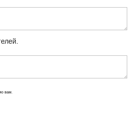
телей.
мо вам.